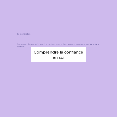
La coordination
La conscience du corps est la base de la confiance en soi et donne accès aux compétences pour lire, écrire et
apprendre.
Comprendre la confiance
en soi