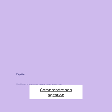
L'équilibre
L'équilibre est la base pour me sentir en sécurité et rester calme.
Comprendre son
agitation