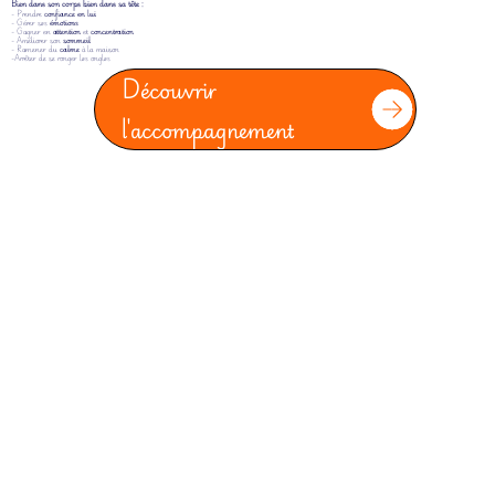
Bien dans son corps bien dans sa tête :
- Prendre
confiance en lui
- Gérer ses
émotions
- Gagner en
attention
et
concentration
- Améliorer son
sommeil
- Ramener du
calme
à la maison
-Arrêter de se ronger les ongles
Découvrir
l'accompagnement