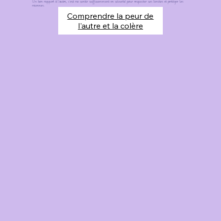
Un bon rapport à l'autre, c'est me sentir suffisamment en sécurité pour respecter ses limites et protéger les
miennes.
Comprendre la peur de
l'autre et la colère