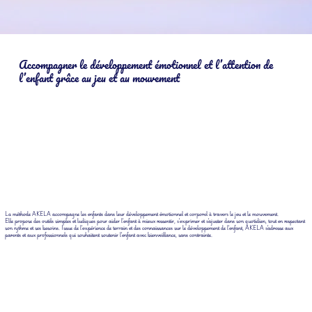
Accompagner le développement émotionnel et l’attention de
l’enfant grâce au jeu et au mouvement
La méthode AKELA accompagne les enfants dans leur développement émotionnel et corporel à travers le jeu et le mouvement.
Elle propose des outils simples et ludiques pour aider l’enfant à mieux ressentir, s’exprimer et s’ajuster dans son quotidien, tout en respectant
son rythme et ses besoins. Issue de l’expérience de terrain et des connaissances sur le développement de l’enfant, AKELA s’adresse aux
parents et aux professionnels qui souhaitent soutenir l’enfant avec bienveillance, sans contrainte.